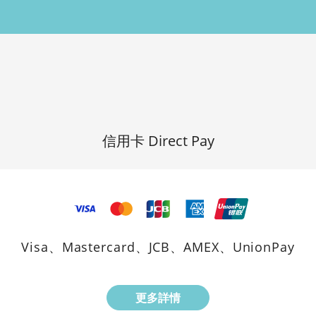
信用卡 Direct Pay
Visa、Mastercard、JCB、AMEX、UnionPay
更多詳情