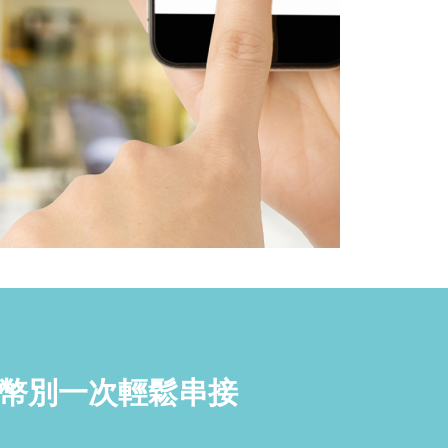
元幣別一次輕鬆串接