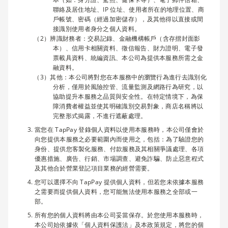
聯絡及居住地址、IP 位址、使用者所在的地理位置、商
戶帳號、密碼（經過加密儲存），及其他得以直接或間
接識別使用者身分之個人資料。
辨識財務者：交易記錄、金融機構帳戶（含存摺封面影
本）、信用卡相關資料、徵信報告、財力證明、電子發
票載具資料、統編資訊、本公司為提供本服務所需之金
融資料。
其他：本公司將對您在本服務中的瀏覽行為進行去識別化
分析，僅用於風險控管、流量監測及網路行為研究，以
協助提升本服務之品質與安全性。在特定情境下，為保
障消費者權益並使其明確識別交易對象，商店名稱將以
完整形式揭露，不進行遮蔽處理。
當您在 TapPay 登錄個人資料以使用本服務時，本公司僅會於
向您提供本服務之必要範圍內而使用之，包括：為了驗證您的
身份、提供您客製化服務、付款服務及其相關爭議處理、各項
優惠措施、廣告、行銷、市場調查、避免詐騙、防止惡意程式
及其他合於營業登記項目業務的經營需要。
您可以選擇不向 TapPay 提供個人資料，但若您未依據本服務
之需要而提供個人資料，您可能無法使用本服務之全部或一
部。
所有您的個人資料將由本公司妥當保存。於您使用本服務時，
本公司始依據依「個人資料保護法」及本政策規定，將您的個