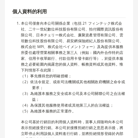
個人資料的利用
本公司僅會向本公司關係企業（包括 21 フィンテック株式会
社、二十一世紀數位科技股份有限公司、拍付國際資訊股份有
限公司、日本チェリー株式会社、廉聚資產管理有限公司、雲
坦數位科技股份有限公司、易安網保險經紀人股份有限公司、
株式会社 MPI、株式会社ペイメントフォー）及為提供本服務
所委任處理營業相關事務之第三人（例如：國內外合作特約店
家、信用卡收單銀行、付款信用卡發卡銀行等），於提供本服
務之必要範圍內揭露您的個人資料、帳務資料或其他資料。惟
下列情形不在此限：
事先獲得您的明確授權；
依法令規定、或依司法機關或其他相關政府機關之命令或
要求；
為維護本服務之安全或本公司及本公司關聯公司之合法權
益；
為保護其他服務使用者或其他第三人的合法權益；
為維護本服務的正常運作。
本公司基於行銷目的利用個人資料時，當事人得隨時向本公司
表示拒絕接受行銷。本公司於接獲拒絕行銷之意思表示後，將
立即停止利用該個人資料進行行銷，並將拒絕情形登錄於內部