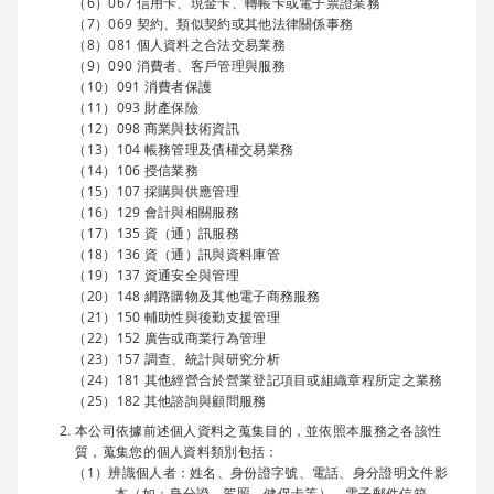
067 信用卡、現金卡、轉帳卡或電子票證業務
069 契約、類似契約或其他法律關係事務
081 個人資料之合法交易業務
090 消費者、客戶管理與服務
091 消費者保護
093 財產保險
098 商業與技術資訊
104 帳務管理及債權交易業務
106 授信業務
107 採購與供應管理
129 會計與相關服務
135 資（通）訊服務
136 資（通）訊與資料庫管
137 資通安全與管理
148 網路購物及其他電子商務服務
150 輔助性與後勤支援管理
152 廣告或商業行為管理
157 調查、統計與研究分析
181 其他經營合於營業登記項目或組織章程所定之業務
182 其他諮詢與顧問服務
本公司依據前述個人資料之蒐集目的，並依照本服務之各該性
質，蒐集您的個人資料類別包括：
辨識個人者：姓名、身份證字號、電話、身分證明文件影
本（如：身分證、駕照、健保卡等）、電子郵件信箱、